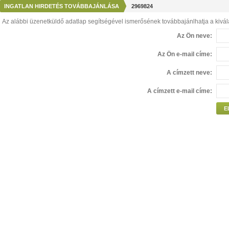
INGATLAN HIRDETÉS TOVÁBBAJÁNLÁSA
2969824
Az alábbi üzenetküldő adatlap segítségével ismerősének továbbajánlhatja a kivála
Az Ön neve:
Az Ön e-mail címe:
A címzett neve:
A címzett e-mail címe:
E