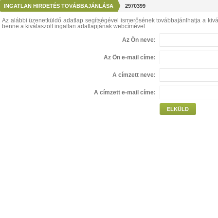
INGATLAN HIRDETÉS TOVÁBBAJÁNLÁSA
2970399
Az alábbi üzenetküldő adatlap segítségével ismerősének továbbajánlhatja a kivál
benne a kiválaszott ingatlan adatlapjának webcímével.
Az Ön neve:
Az Ön e-mail címe:
A címzett neve:
A címzett e-mail címe:
ELKÜLD