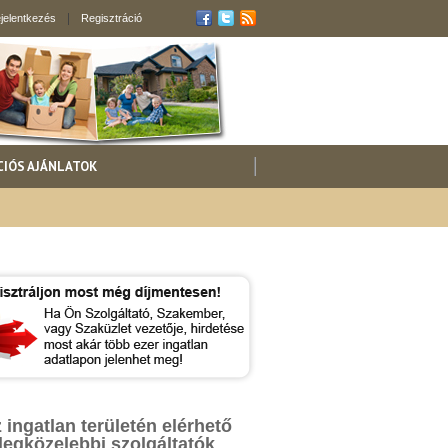
jelentkezés
Regisztráció
CIÓS AJÁNLATOK
 ingatlan területén elérhető
legközelebbi szolgáltatók