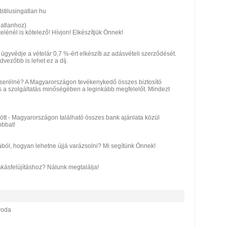
stilusingatlan hu
atlanhoz)
elénél is kötelező! Hívjon! Elkészítjük Önnek!
yvédje a vételár 0,7 %-ért elkészíti az adásvételi szerződését.
vezőbb is lehet ez a díj.
lecserélné? A Magyarországon tevékenykedő összes biztosító
és a szolgáltatás minőségében a leginkább megfelelőt. Mindezt
ött - Magyarországon található összes bank ajánlata közül
obbat!
sából, hogyan lehetne újjá varázsolni? Mi segítünk Önnek!
ásfelújításhoz? Nálunk megtalálja!
iroda