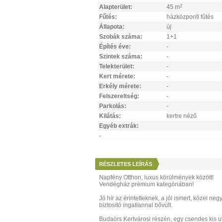
Alapterület:
45 m
2
Fűtés:
házközponti fűtés
Állapota:
új
Szobák száma:
1+1
Építés éve:
-
Szintek száma:
-
Telekterület:
-
Kert mérete:
-
Erkély mérete:
-
Felszereltség:
-
Parkolás:
-
Kilátás:
kertre néző
Egyéb extrák:
-
RÉSZLETES LEÍRÁS
Napfény Otthon, luxus körülmények között!
Vendégház prémium kategóriában!
Jó hír az érintetteknek, a jól ismert, közel
biztosító ingatlannal bővült.
Budaörs Kertvárosi részén, egy csendes kis ut