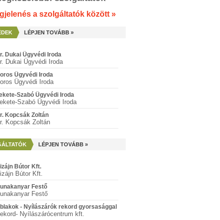
jelenés a szolgáltatók között »
ÉDEK
LÉPJEN TOVÁBB »
r. Dukai Ügyvédi Iroda
r. Dukai Ügyvédi Iroda
oros Ügyvédi Iroda
oros Ügyvédi Iroda
ekete-Szabó Ügyvédi Iroda
ekete-Szabó Ügyvédi Iroda
r. Kopcsák Zoltán
r. Kopcsák Zoltán
GÁLTATÓK
LÉPJEN TOVÁBB »
izájn Bútor Kft.
izájn Bútor Kft.
unakanyar Festő
unakanyar Festő
blakok - Nyílászárók rekord gyorsasággal
ekord- Nyílászárócentrum kft.