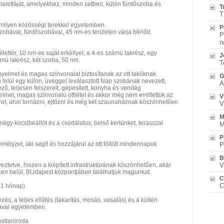
 palettáját, amelyekhez, minden setben, külön fürdőszoba és
T
T
ármilyen közösségi terekkel egyetemben.
P
 szobával, fürdőszobával, 45 nm-es területen várja bérlőit.
P
n
.
lettér, 10 nm-es saját erkéllyel, a 4-es számú lakrész, egy
J
mú lakrész, két szoba, 50 nm.
T
nyelmet és magas színvonalat biztosítanak az ott lakóknak.
G
n felül egy külön, üveggel leválasztott Nap szobának nevezett,
A
ező, teljesen felszerelt, gépesített, konyha és vendég
elmet, magas színvonalú ottlétet és akkor még nem említettük az
V
eret, ahol tornázni, ejtőzni és még két szaunaháznak köszönhetően
V
M
égy kocsibeállót és a csodálatos, belső kertünket, terasszal
M
P
zemélyzet, aki segít és hozzájárul az ott töltött mindennapok
P
B
ztetve, hiszen a kiépített infrastruktúrának köszönhetően, akár
V
cen belül, BUdapest központjában találhatjuk magunkat.
C
C
ő 1 hónap)
és, a teljes ellátás (takarítás, mosás, vasalás) és a kültéri
tával egyetemben.
gatlaniroda