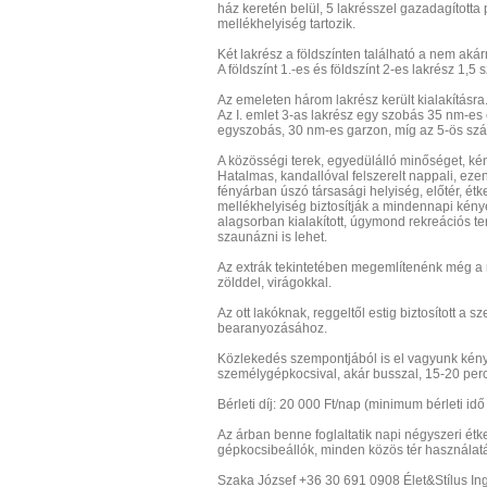
ház keretén belül, 5 lakrésszel gazadagította
mellékhelyiség tartozik.
Két lakrész a földszínten található a nem ak
A földszínt 1.-es és földszínt 2-es lakrész 1,5
Az emeleten három lakrész került kialakításra
Az I. emlet 3-as lakrész egy szobás 35 nm-es é
egyszobás, 30 nm-es garzon, míg az 5-ös szá
A közösségi terek, egyedülálló minőséget, ké
Hatalmas, kandallóval felszerelt nappali, eze
fényárban úszó társasági helyiség, előtér, étk
mellékhelyiség biztosítják a mindennapi kény
alagsorban kialakított, úgymond rekreációs t
szaunázni is lehet.
Az extrák tekintetében megemlítenénk még a n
zölddel, virágokkal.
Az ott lakóknak, reggeltől estig biztosított a s
bearanyozásához.
Közlekedés szempontjából is el vagyunk kénye
személygépkocsival, akár busszal, 15-20 per
Bérleti díj: 20 000 Ft/nap (minimum bérleti id
Az árban benne foglaltatik napi négyszeri étkez
gépkocsibeállók, minden közös tér használa
Szaka József +36 30 691 0908 Élet&Stílus In