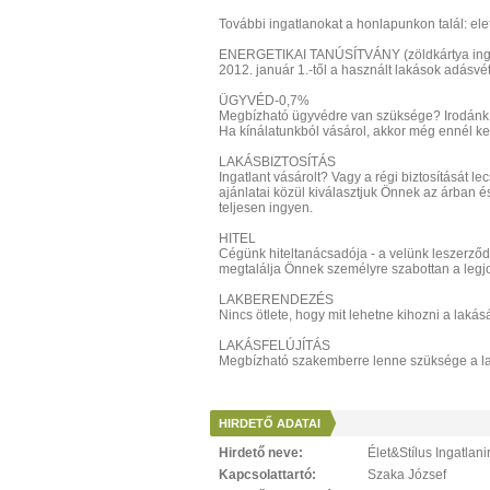
További ingatlanokat a honlapunkon talál: elet
ENERGETIKAI TANÚSÍTVÁNY (zöldkártya ing
2012. január 1.-től a használt lakások adásvét
ÜGYVÉD-0,7%
Megbízható ügyvédre van szüksége? Irodánk üg
Ha kínálatunkból vásárol, akkor még ennél ked
LAKÁSBIZTOSÍTÁS
Ingatlant vásárolt? Vagy a régi biztosítását 
ajánlatai közül kiválasztjuk Önnek az árban 
teljesen ingyen.
HITEL
Cégünk hiteltanácsadója - a velünk leszerződ
megtalálja Önnek személyre szabottan a legj
LAKBERENDEZÉS
Nincs ötlete, hogy mit lehetne kihozni a laká
LAKÁSFELÚJÍTÁS
Megbízható szakemberre lenne szüksége a lak
HIRDETŐ ADATAI
Hirdető neve:
Élet&Stílus Ingatlan
Kapcsolattartó:
Szaka József