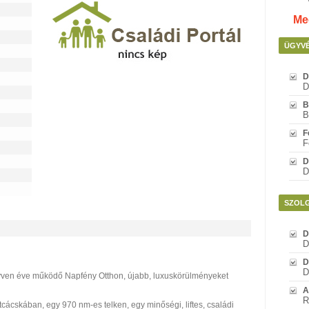
Meg
ÜGYV
D
D
B
B
F
F
D
D
SZOL
D
D
D
D
 negyven éve működő Napfény Otthon, újabb, luxuskörülményeket
A
R
cácskában, egy 970 nm-es telken, egy minőségi, liftes, családi