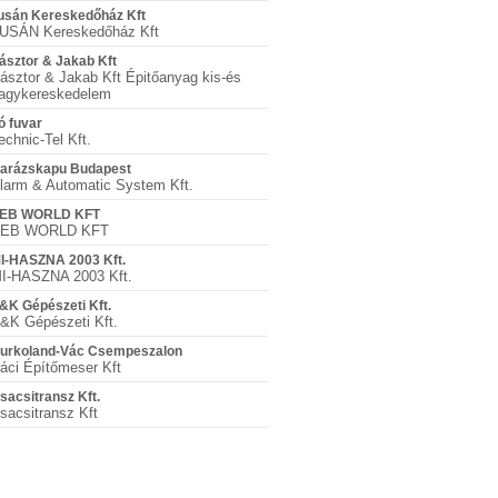
usán Kereskedőház Kft
USÁN Kereskedőház Kft
ásztor & Jakab Kft
ásztor & Jakab Kft Épitőanyag kis-és
agykereskedelem
ó fuvar
echnic-Tel Kft.
arázskapu Budapest
larm & Automatic System Kft.
EB WORLD KFT
EB WORLD KFT
I-HASZNA 2003 Kft.
I-HASZNA 2003 Kft.
&K Gépészeti Kft.
&K Gépészeti Kft.
urkoland-Vác Csempeszalon
áci Építőmeser Kft
sacsitransz Kft.
sacsitransz Kft