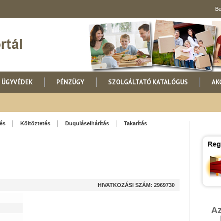
Be
ÜGYVÉDEK
PÉNZÜGY
SZOLGÁLTATÓ KATALÓGUS
AK
lés
Költöztetés
Duguláselhárítás
Takarítás
HIVATKOZÁSI SZÁM: 2969730
Az