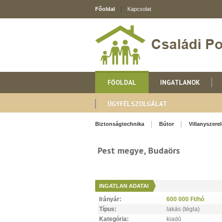
Főoldal
Kapcsolat
FŐOLDAL
INGATLANOK
ÜGYFÉLSZOLGÁLAT
Biztonságtechnika
Bútor
Villanyszere
Pest megye, Budaörs
INGATLAN ADATAI
Irányár:
600 000 Ft/hó
Típus:
lakás (tégla)
Kategória:
kiadó