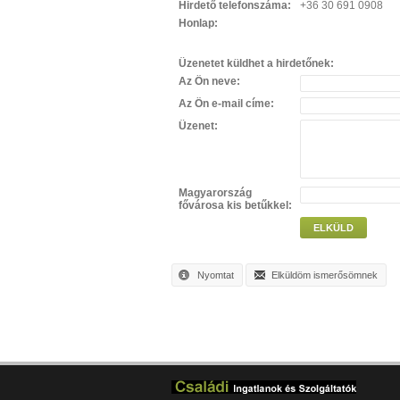
Hirdető telefonszáma:
+36 30 691 0908
Honlap:
Üzenetet küldhet a hirdetőnek:
Az Ön neve:
Az Ön e-mail címe:
Üzenet:
Magyarország
fővárosa kis betűkkel:
ELKÜLD
Nyomtat
Elküldöm ismerősömnek