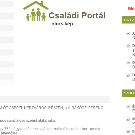
Meg
ÜGYV
A
D
D
s
S
D
D
D
D
SZOL
É
LÓT CSEPEL KERTVÁROSI RÉSZÉN, a II. RÁKÓCZI FERENC
É
M
os saját ízlése szerint alakíthatja.
P
egy 752 négyzetméteres saját használatú bekerített kert, amely
I
s pihenésre.