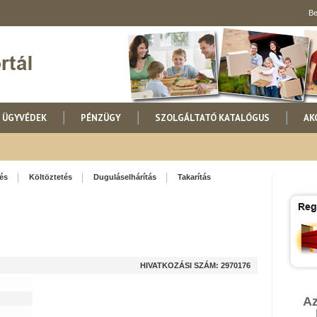
Be
ÜGYVÉDEK
PÉNZÜGY
SZOLGÁLTATÓ KATALÓGUS
AK
lés
Költöztetés
Duguláselhárítás
Takarítás
HIVATKOZÁSI SZÁM: 2970176
Az