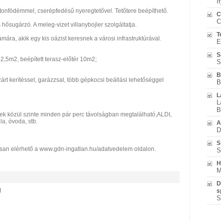
I
etonfödémmel, cserépfedésű nyeregtetővel. Tetőtere beépíthető.
C
C
 hősugárzó. A meleg-vizet villanybojler szolgáltatja.
T
mára, akik egy kis oázist keresnek a városi infrastruktúrával.
E
S
,5m2, beépített terasz-előtér 10m2;
S
B
zárt kerítéssel, garázzsal, több gépkocsi beállási lehetőséggel
B
L
L
B
ek közül szinte minden pár perc távolságban megtalálható,ALDI,
a, óvoda, stb.
A
D
S
tosan elérhető a www.gdn-ingatlan.hu/adatvedelem oldalon.
S
H
M
D
t
s
S