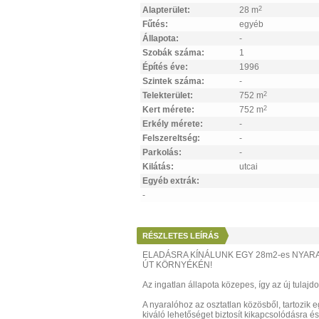
Alapterület:
28 m
2
Fűtés:
egyéb
Állapota:
-
Szobák száma:
1
Építés éve:
1996
Szintek száma:
-
Telekterület:
752 m
2
Kert mérete:
752 m
2
Erkély mérete:
-
Felszereltség:
-
Parkolás:
-
Kilátás:
utcai
Egyéb extrák:
-
RÉSZLETES LEÍRÁS
ELADÁSRA KÍNÁLUNK EGY 28m2-es NYARA
ÚT KÖRNYÉKÉN!
Az ingatlan állapota közepes, így az új tulajdon
A nyaralóhoz az osztatlan közösből, tartozik 
kiváló lehetőséget biztosít kikapcsolódásra é