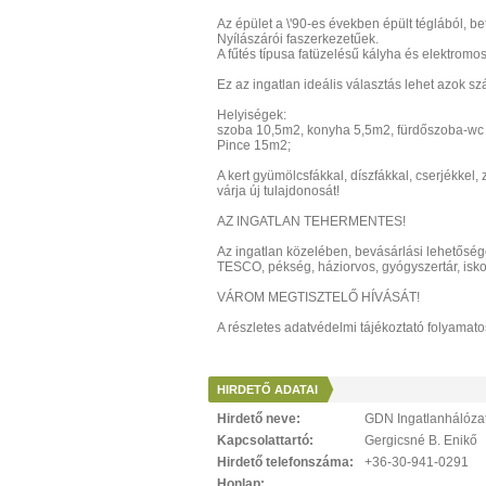
Az épület a \'90-es években épült téglából, b
Nyílászárói faszerkezetűek.
A fűtés típusa fatüzelésű kályha és elektromos
Ez az ingatlan ideális választás lehet azok szá
Helyiségek:
szoba 10,5m2, konyha 5,5m2, fürdőszoba-wc 2
Pince 15m2;
A kert gyümölcsfákkal, díszfákkal, cserjékkel, 
várja új tulajdonosát!
AZ INGATLAN TEHERMENTES!
Az ingatlan közelében, bevásárlási lehetőség
TESCO, pékség, háziorvos, gyógyszertár, iskol
VÁROM MEGTISZTELŐ HÍVÁSÁT!
A részletes adatvédelmi tájékoztató folyama
HIRDETŐ ADATAI
Hirdető neve:
GDN Ingatlanhálóza
Kapcsolattartó:
Gergicsné B. Enikő
Hirdető telefonszáma:
+36-30-941-0291
Honlap: