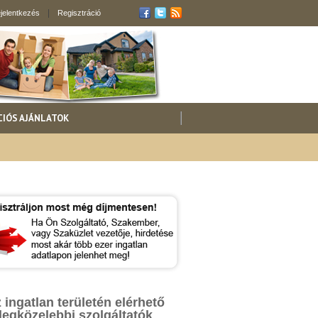
jelentkezés
Regisztráció
CIÓS AJÁNLATOK
 ingatlan területén elérhető
legközelebbi szolgáltatók