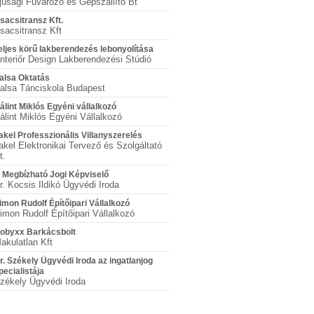
fjúsági Fuvarozó és Gépszállító Bt
sacsitransz Kft.
sacsitransz Kft
eljes körű lakberendezés lebonyolítása
nteriőr Design Lakberendezési Stúdió
alsa Oktatás
alsa Tánciskola Budapest
álint Miklós Egyéni vállalkozó
álint Miklós Egyéni Vállalkozó
akel Professzionális Villanyszerelés
akel Elektronikai Tervező és Szolgáltató
t.
 Megbízható Jogi Képviselő
r. Kocsis Ildikó Ügyvédi Iroda
imon Rudolf Építőipari Vállalkozó
imon Rudolf Építőipari Vállalkozó
obyxx Barkácsbolt
akulatlan Kft
r. Székely Ügyvédi Iroda az ingatlanjog
pecialistája
zékely Ügyvédi Iroda