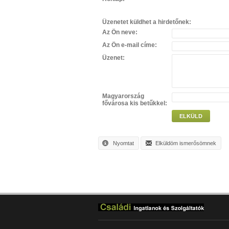
Üzenetet küldhet a hirdetőnek:
Az Ön neve:
Az Ön e-mail címe:
Üzenet:
Magyarország
fővárosa kis betűkkel:
ELKÜLD
Nyomtat
Elküldöm ismerősömnek