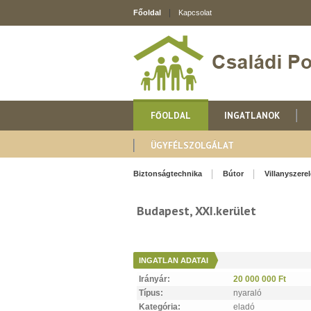
Főoldal
Kapcsolat
FŐOLDAL
INGATLANOK
ÜGYFÉLSZOLGÁLAT
Biztonságtechnika
Bútor
Villanyszere
Budapest, XXI.kerület
INGATLAN ADATAI
Irányár:
20 000 000 Ft
Típus:
nyaraló
Kategória:
eladó