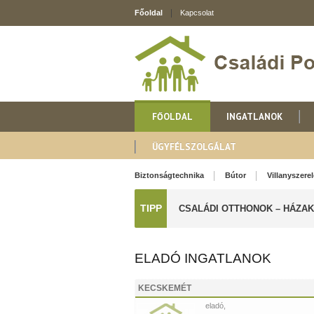
Főoldal
Kapcsolat
FŐOLDAL
INGATLANOK
ÜGYFÉLSZOLGÁLAT
Biztonságtechnika
Bútor
Villanyszere
TIPP
CSALÁDI OTTHONOK – HÁZA
ELADÓ INGATLANOK
KECSKEMÉT
eladó,