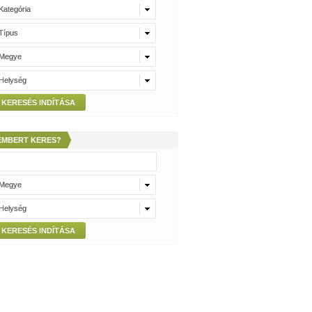
Kategória
Kategória
Típus
Típus
Megye
Megye
Helység
Helység
KERESÉS INDÍTÁSA
EMBERT KERES?
Megye
Megye
Helység
Helység
KERESÉS INDÍTÁSA