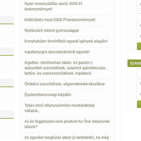
Nyári lomelszállítás akció 3000 Ft
kedvezménnyel!
Költöztetés most 2000 Ft kedvezménnyel!
Nyílászáró rekord gyorsasággal
Konyhabútor tömörfából egyedi igények alapján!
Ingatlanjogra specializálódott ügyvéd!
Ingatlan- (elsősorban lakás- és garázs-)
SZAK
adásvételi szerződések, valamint ajándékozási-,
tartási- és csereszerződések, ingatlanü
Öröklési szerződések, végrendeletek készítése.
Épületvillamossági kiépítés
Teljes körű villanyszerelési munkálatokat
vállalok...
Az én függönyöm nem piszkos! Az Öné milyennek
látszik?
Az ügyvédi megbízás akkor jó befektetés, ha még