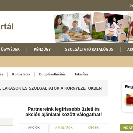
Be
ÜGYVÉDEK
PÉNZÜGY
SZOLGÁLTATÓ KATALÓGUS
AK
lés
Költöztetés
Duguláselhárítás
Takarítás
K, LAKÁSOK ÉS SZOLGÁLTATÓK A KÖRNYEZETÜKBEN
Partnereink legfrissebb üzleti és
akciós ajánlatai között válogathat!
AKCIÓK
AJÁNLATOK
CÉGEK
INGAT