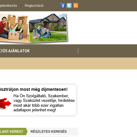
jelentkezés
Regisztráció
CIÓS AJÁNLATOK
LANT KERES?
RÉSZLETES KERESÉS