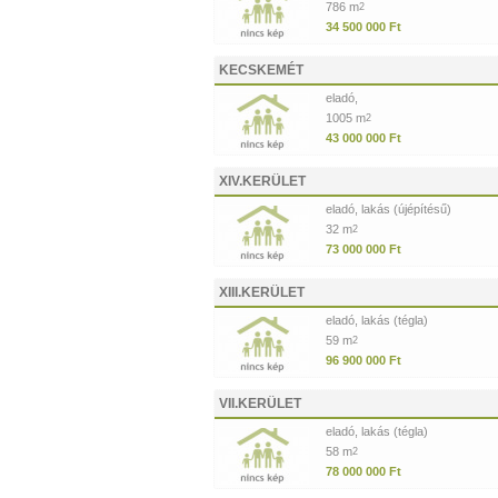
786 m
2
34 500 000 Ft
KECSKEMÉT
eladó,
1005 m
2
43 000 000 Ft
XIV.KERÜLET
eladó, lakás (újépítésű)
32 m
2
73 000 000 Ft
XIII.KERÜLET
eladó, lakás (tégla)
59 m
2
96 900 000 Ft
VII.KERÜLET
eladó, lakás (tégla)
58 m
2
78 000 000 Ft