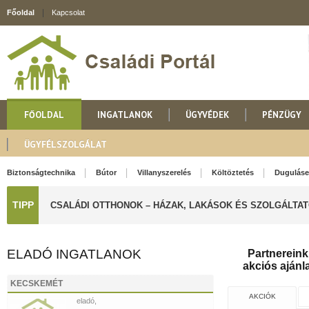
Főoldal
Kapcsolat
FŐOLDAL
INGATLANOK
ÜGYVÉDEK
PÉNZÜGY
ÜGYFÉLSZOLGÁLAT
Biztonságtechnika
Bútor
Villanyszerelés
Költöztetés
Duguláse
TIPP
CSALÁDI OTTHONOK – HÁZAK, LAKÁSOK ÉS SZOLGÁLTA
ELADÓ INGATLANOK
Partnereink 
akciós ajánla
KECSKEMÉT
AKCIÓK
eladó,