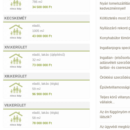
786 m
2
Nyári lomelszállítá
34 500 000 Ft
kedvezménnyel!
KECSKEMÉT
Költöztetés most 2
eladó,
Nyílászáró rekord 
1005 m
2
43 000 000 Ft
Konyhabútor tömörf
XIV.KERÜLET
Ingatlanjogra speci
eladó, lakás (újépítésű)
Ingatlan- (elsősorb
32 m
2
adásvételi szerződ
73 000 000 Ft
tartási- és cseresz
XIII.KERÜLET
Öröklési szerződés
eladó, lakás (tégla)
Épületvillamossági
59 m
2
96 900 000 Ft
Teljes körű villany
vállalok...
VII.KERÜLET
Az én függönyöm n
eladó, lakás (tégla)
látszik?
58 m
2
78 000 000 Ft
Az ügyvédi megbízá