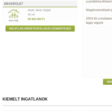
a probléma felmerü
XIII.KERÜLET
Magánszemélyek jo
eladó, lakás (tégla)
45 m
2
2003-tól a budapes
69 900 000 Ft
tagja vagyok
INGATLAN HIRDETÉSFELADÁS DÍJMENTESEN
HIR
KIEMELT INGATLANOK