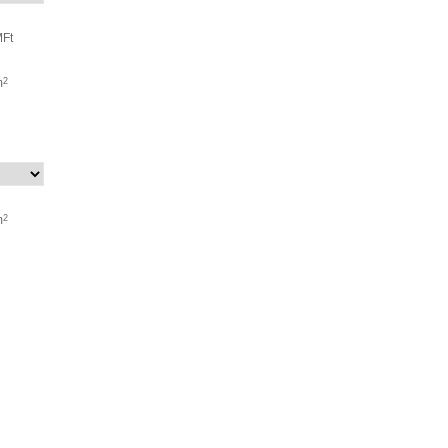
Ft
m
2
m
2