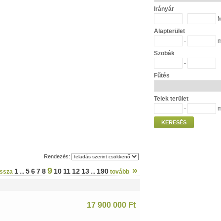
Irányár
-
M
Alapterület
-
Szobák
-
Fűtés
Telek terület
-
KERESÉS
Rendezés:
»
9
1
5
6
7
8
10
11
12
13
190
issza
...
...
tovább
17 900 000 Ft