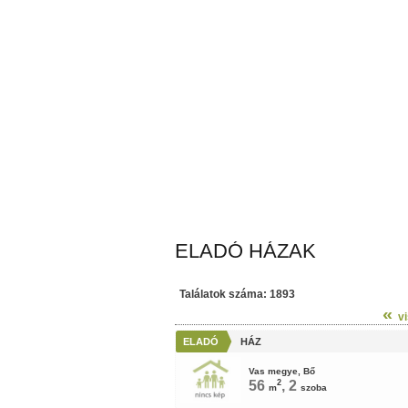
ELADÓ HÁZAK
Találatok száma: 1893
«
v
ELADÓ
HÁZ
Vas megye, Bő
56
2
, 2
m
szoba