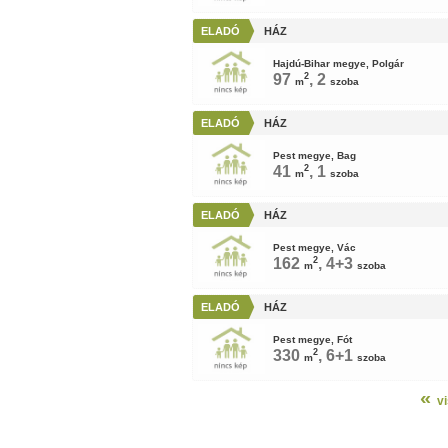
ELADÓ
HÁZ
Hajdú-Bihar megye, Polgár
97
2
, 2
m
szoba
ELADÓ
HÁZ
Pest megye, Bag
41
2
, 1
m
szoba
ELADÓ
HÁZ
Pest megye, Vác
162
2
, 4+3
m
szoba
ELADÓ
HÁZ
Pest megye, Fót
330
2
, 6+1
m
szoba
«
v