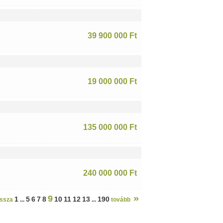
39 900 000 Ft
19 000 000 Ft
135 000 000 Ft
240 000 000 Ft
»
9
1
5
6
7
8
10
11
12
13
190
issza
...
...
tovább