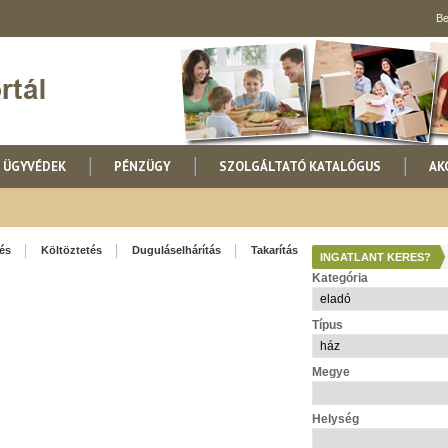
Be
ÜGYVÉDEK
PÉNZÜGY
SZOLGÁLTATÓ KATALÓGUS
AK
lés
Költöztetés
Duguláselhárítás
Takarítás
INGATLANT KERES?
Kategória
Típus
Megye
Helység