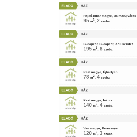
ELADÓ
HÁZ
Hajdú-Bihar megye, Balmazújváros
95
2
, 2
m
szoba
ELADÓ
HÁZ
Budapest, Budapest, XXII.kerület
195
2
, 8
m
szoba
ELADÓ
HÁZ
Pest megye, Újhartyán
78
2
, 4
m
szoba
ELADÓ
HÁZ
Pest megye, Inárcs
140
2
, 4
m
szoba
ELADÓ
HÁZ
Vas megye, Peresznye
120
2
, 3
m
szoba