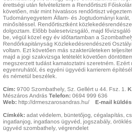
érettségi után felvételiztem a Rendőrtiszti Főiskol
követően, már mint hivatásos rendőrtiszt végeztem
Tudományegyetem Állam- és Jogtudományi karát,
minősítéssel. Rendőrtisztként közlekedésrendészet
dolgoztam. Előbb balesetvizsgáló, majd fővizsgáló 
be, végül közel egy év időtartamban a Szombathel
Rendőrkapitányság Közlekedésrendészeti Osztály
voltam. Ezt követően más szakterületeken teljesítet
majd a jogi szakvizsga letételét követően döntötte
megszerzett tudást kamatoztatni szeretném. Ezért
egyenruhától, és egyéni ügyvédi karrierem építésé
és németül beszélek.
Cím:
9700 Szombathely, Sz. Gellért u 44. Fsz. 1.
K
Mészáros András
Telefon:
0694 999 636
Web:
http://drmeszarosandras.hu/
E-mail küldé
Címkék:
adat védelem, büntetőjog, cégalapítás, csa
ingatlanjog, ingatlanos ügyvéd, jogszabály, öröklés
ügyvéd szombathely, végrendelet