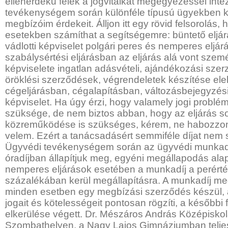
ellenérdekű felek a jogvitáikat megegyezéssel inté
tevékenységem során különféle típusú ügyekben 
megbízóim érdekeit. Álljon itt egy rövid felsorolás
esetekben számíthat a segítségemre: büntető eljárá
vádlotti képviselet polgári peres és nemperes eljá
szabálysértési eljárásban az eljárás alá vont személ
képviselete ingatlan adásvételi, ajándékozási sze
öröklési szerződések, végrendeletek készítése ele
cégeljárásban, cégalapításban, változásbejegyzési
képviselet. Ha úgy érzi, hogy valamely jogi probl
szüksége, de nem biztos abban, hogy az eljárás 
közreműködése is szükséges, kérem, ne habozzon
velem. Ezért a tanácsadásért semmiféle díjat nem 
Ügyvédi tevékenységem során az ügyvédi munkadíj
óradíjban állapítjuk meg, egyéni megállapodás ala
nemperes eljárások esetében a munkadíj a perért
százalékában kerül megállapításra. A munkadíj meg
minden esetben egy megbízási szerződés készül, 
jogait és kötelességeit pontosan rögzíti, a későbbi 
elkerülése végett. Dr. Mészáros András Középiskol
Szombathelyen, a Nagy Lajos Gimnáziumban teljes