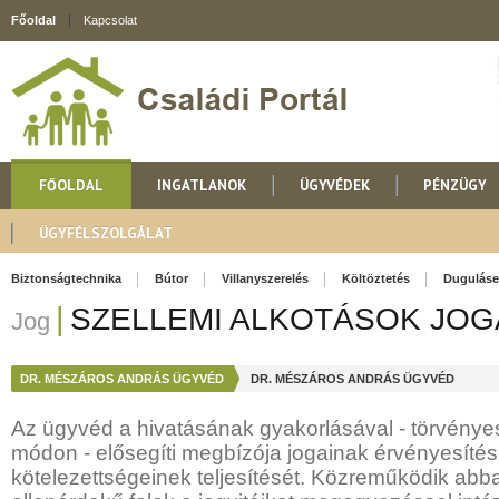
Főoldal
Kapcsolat
FŐOLDAL
INGATLANOK
ÜGYVÉDEK
PÉNZÜGY
ÜGYFÉLSZOLGÁLAT
Biztonságtechnika
Bútor
Villanyszerelés
Költöztetés
Duguláse
|
SZELLEMI ALKOTÁSOK JOG
Jog
DR. MÉSZÁROS ANDRÁS ÜGYVÉD
DR. MÉSZÁROS ANDRÁS ÜGYVÉD
Az ügyvéd a hivatásának gyakorlásával - törvénye
módon - elősegíti megbízója jogainak érvényesítés
kötelezettségeinek teljesítését. Közreműködik abb