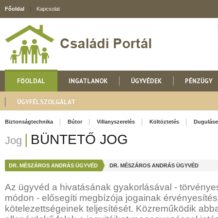
Főoldal
Kapcsolat
FŐOLDAL
INGATLANOK
ÜGYVÉDEK
PÉNZÜGY
ÜGYFÉLSZOLGÁLAT
Biztonságtechnika
Bútor
Villanyszerelés
Költöztetés
Duguláse
|
BÜNTETŐ JOG
Jog
DR. MÉSZÁROS ANDRÁS ÜGYVÉD
DR. MÉSZÁROS ANDRÁS ÜGYVÉD
Az ügyvéd a hivatásának gyakorlásával - törvénye
módon - elősegíti megbízója jogainak érvényesítés
kötelezettségeinek teljesítését. Közreműködik abb