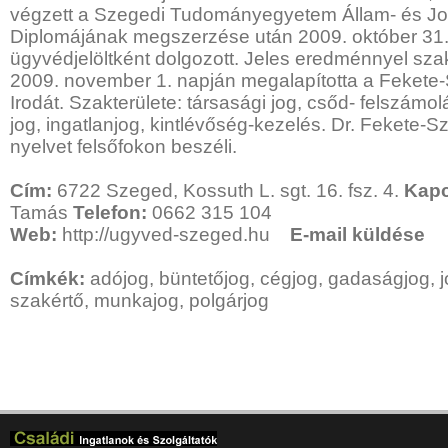
végzett a Szegedi Tudományegyetem Állam- és J
Diplomájának megszerzése után 2009. október 31.
ügyvédjelöltként dolgozott. Jeles eredménnyel sza
2009. november 1. napján megalapította a Fekete
Irodát. Szakterülete: társasági jog, csőd- felszámol
jog, ingatlanjog, kintlévőség-kezelés. Dr. Fekete
nyelvet felsőfokon beszéli.
Cím:
6722 Szeged, Kossuth L. sgt. 16. fsz. 4.
Kapc
Tamás
Telefon:
0662 315 104
Web:
http://ugyved-szeged.hu
E-mail küldése
Címkék:
adójog, büntetőjog, cégjog, gadaságjog, jo
szakértő, munkajog, polgárjog