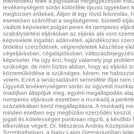
ellenérdekű felek a jogvitáikat megegyezéssel inté
tevékenységem során különféle típusú ügyekben 
megbízóim érdekeit. Álljon itt egy rövid felsorolás
esetekben számíthat a segítségemre: büntető eljárá
vádlotti képviselet polgári peres és nemperes eljá
szabálysértési eljárásban az eljárás alá vont személ
képviselete ingatlan adásvételi, ajándékozási sze
öröklési szerződések, végrendeletek készítése ele
cégeljárásban, cégalapításban, változásbejegyzési
képviselet. Ha úgy érzi, hogy valamely jogi probl
szüksége, de nem biztos abban, hogy az eljárás 
közreműködése is szükséges, kérem, ne habozzon
velem. Ezért a tanácsadásért semmiféle díjat nem 
Ügyvédi tevékenységem során az ügyvédi munkadíj
óradíjban állapítjuk meg, egyéni megállapodás ala
nemperes eljárások esetében a munkadíj a perért
százalékában kerül megállapításra. A munkadíj meg
minden esetben egy megbízási szerződés készül, 
jogait és kötelességeit pontosan rögzíti, a későbbi 
elkerülése végett. Dr. Mészáros András Középiskol
Szombathelyen, a Nagy Lajos Gimnáziumban teljes