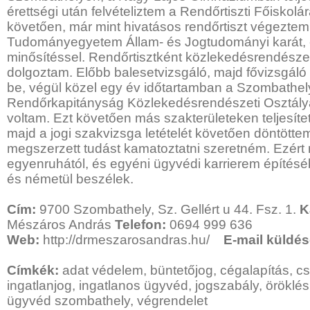
érettségi után felvételiztem a Rendőrtiszti Főiskol
követően, már mint hivatásos rendőrtiszt végeztem
Tudományegyetem Állam- és Jogtudományi karát,
minősítéssel. Rendőrtisztként közlekedésrendészet
dolgoztam. Előbb balesetvizsgáló, majd fővizsgáló 
be, végül közel egy év időtartamban a Szombathel
Rendőrkapitányság Közlekedésrendészeti Osztály
voltam. Ezt követően más szakterületeken teljesítet
majd a jogi szakvizsga letételét követően döntötte
megszerzett tudást kamatoztatni szeretném. Ezért
egyenruhától, és egyéni ügyvédi karrierem építésé
és németül beszélek.
Cím:
9700 Szombathely, Sz. Gellért u 44. Fsz. 1.
K
Mészáros András
Telefon:
0694 999 636
Web:
http://drmeszarosandras.hu/
E-mail küldé
Címkék:
adat védelem, büntetőjog, cégalapítás, csa
ingatlanjog, ingatlanos ügyvéd, jogszabály, öröklés
ügyvéd szombathely, végrendelet