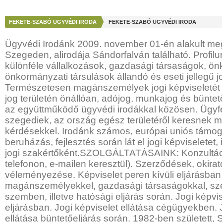
FEKETE-SZABÓ ÜGYVÉDI IRODA
FEKETE-SZABÓ ÜGYVÉDI IRODA
Ügyvédi Irodánk 2009. november 01-én alakult meg
Szegeden, alirodája Sándorfalván található. Profil
különféle vállalkozások, gazdasági társaságok, ö
önkormányzati társulások állandó és eseti jellegű j
Természetesen magánszemélyek jogi képviseletét is
jog területén önállóan, adójog, munkajog és büntető
az együttműködő ügyvédi irodákkal közösen. Ügyf
szegediek, az ország egész területéről keresnek 
kérdésekkel. Irodánk számos, európai uniós támo
beruházás, fejlesztés során lát el jogi képviseletet,
jogi szakértőként.SZOLGÁLTATÁSAINK: Konzultác
telefonon, e-mailen keresztül). Szerződések, okirat
véleményezése. Képviselet peren kívüli eljárásban
magánszemélyekkel, gazdasági társaságokkal, sz
szemben, illetve hatósági eljárás során. Jogi képvis
eljárásban. Jogi képviselet ellátása cégügyekben. 
ellátása büntetőeljárás során. 1982-ben született