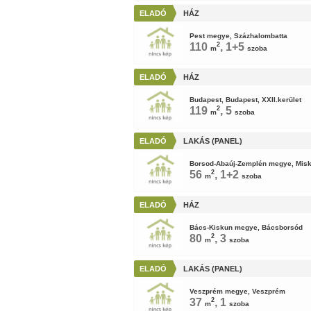
ELADÓ
HÁZ
Pest megye, Százhalombatta
110
2
, 1+5
m
szoba
ELADÓ
HÁZ
Budapest, Budapest, XXII.kerület
119
2
, 5
m
szoba
ELADÓ
LAKÁS (PANEL)
Borsod-Abaúj-Zemplén megye, Misk
56
2
, 1+2
m
szoba
ELADÓ
HÁZ
Bács-Kiskun megye, Bácsborsód
80
2
, 3
m
szoba
ELADÓ
LAKÁS (PANEL)
Veszprém megye, Veszprém
37
2
, 1
m
szoba