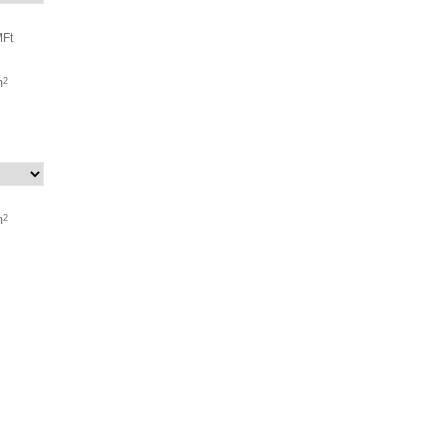
Ft
m
2
m
2