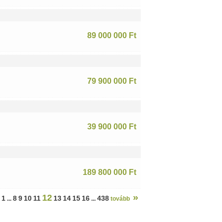
89 000 000 Ft
79 900 000 Ft
39 900 000 Ft
189 800 000 Ft
»
12
1
8
9
10
11
13
14
15
16
438
...
...
tovább