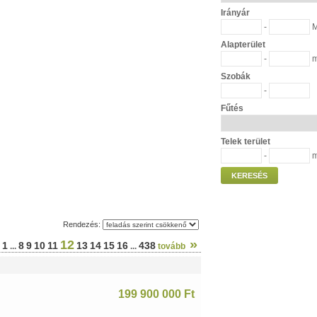
Irányár
-
M
Alapterület
-
Szobák
-
Fűtés
Telek terület
-
KERESÉS
Rendezés:
»
12
1
8
9
10
11
13
14
15
16
438
...
...
tovább
199 900 000 Ft