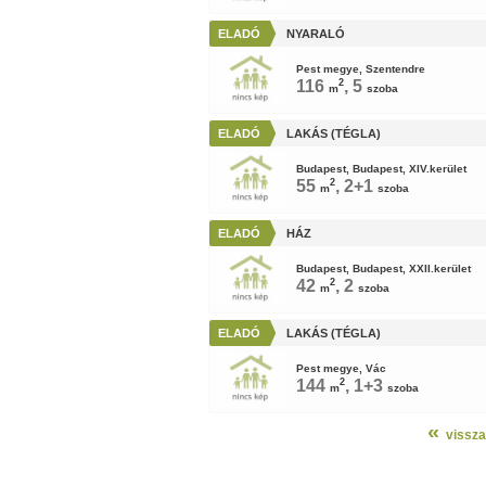
ELADÓ
NYARALÓ
Pest megye, Szentendre
116
2
, 5
m
szoba
ELADÓ
LAKÁS (TÉGLA)
Budapest, Budapest, XIV.kerület
55
2
, 2+1
m
szoba
ELADÓ
HÁZ
Budapest, Budapest, XXII.kerület
42
2
, 2
m
szoba
ELADÓ
LAKÁS (TÉGLA)
Pest megye, Vác
144
2
, 1+3
m
szoba
«
vissza