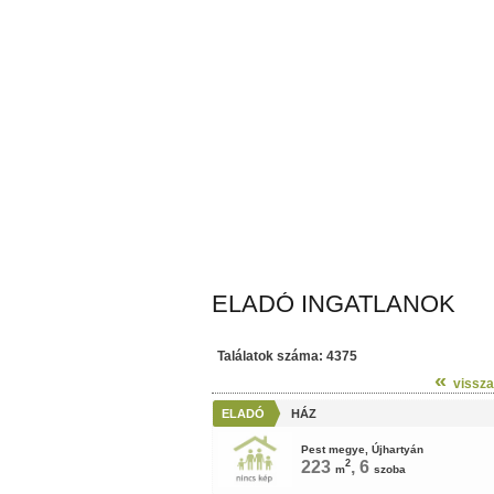
ELADÓ INGATLANOK
Találatok száma: 4375
«
vissza
ELADÓ
HÁZ
Pest megye, Újhartyán
223
2
, 6
m
szoba