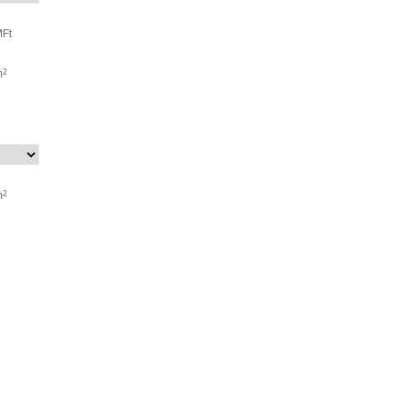
Ft
m
2
m
2