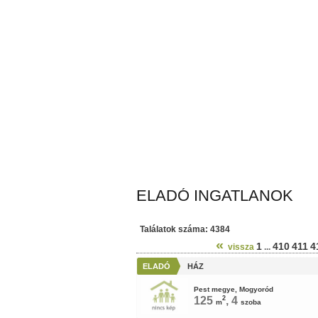
ELADÓ INGATLANOK
Találatok száma: 4384
«
1
410
411
4
vissza
...
ELADÓ
HÁZ
Pest megye, Mogyoród
125
2
, 4
m
szoba