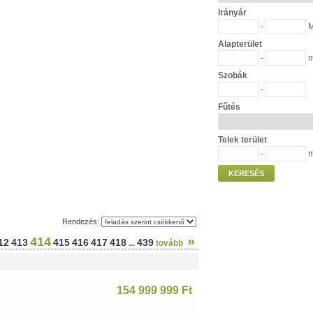
Irányár
-
M
Alapterület
-
Szobák
-
Fűtés
Telek terület
-
KERESÉS
Rendezés:
»
414
12
413
415
416
417
418
439
...
tovább
154 999 999 Ft