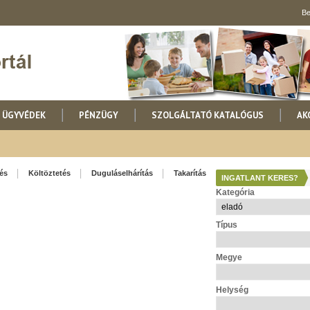
Be
ÜGYVÉDEK
PÉNZÜGY
SZOLGÁLTATÓ KATALÓGUS
AK
lés
Költöztetés
Duguláselhárítás
Takarítás
INGATLANT KERES?
Kategória
Típus
Megye
Helység