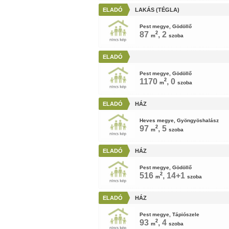
ELADÓ
LAKÁS (TÉGLA)
Pest megye, Gödöllő
87
2
, 2
m
szoba
ELADÓ
Pest megye, Gödöllő
1170
2
, 0
m
szoba
ELADÓ
HÁZ
Heves megye, Gyöngyöshalász
97
2
, 5
m
szoba
ELADÓ
HÁZ
Pest megye, Gödöllő
516
2
, 14+1
m
szoba
ELADÓ
HÁZ
Pest megye, Tápiószele
93
2
, 4
m
szoba