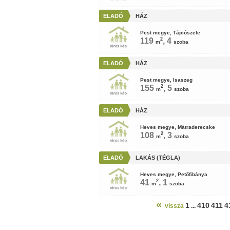
ELADÓ
HÁZ
Pest megye, Tápiószele
119
2
, 4
m
szoba
ELADÓ
HÁZ
Pest megye, Isaszeg
155
2
, 5
m
szoba
ELADÓ
HÁZ
Heves megye, Mátraderecske
108
2
, 3
m
szoba
ELADÓ
LAKÁS (TÉGLA)
Heves megye, Petőfibánya
41
2
, 1
m
szoba
«
1
410
411
4
vissza
...