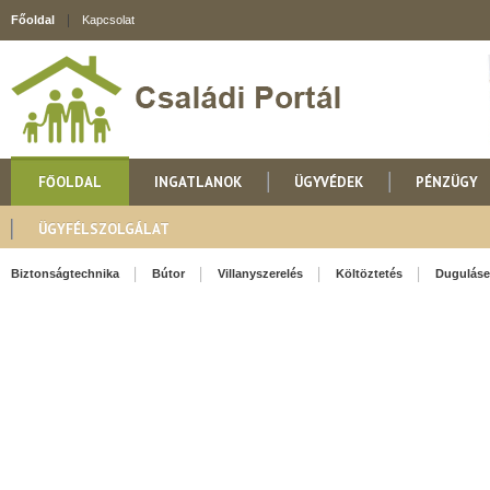
Főoldal
Kapcsolat
FŐOLDAL
INGATLANOK
ÜGYVÉDEK
PÉNZÜGY
ÜGYFÉLSZOLGÁLAT
Biztonságtechnika
Bútor
Villanyszerelés
Költöztetés
Duguláse