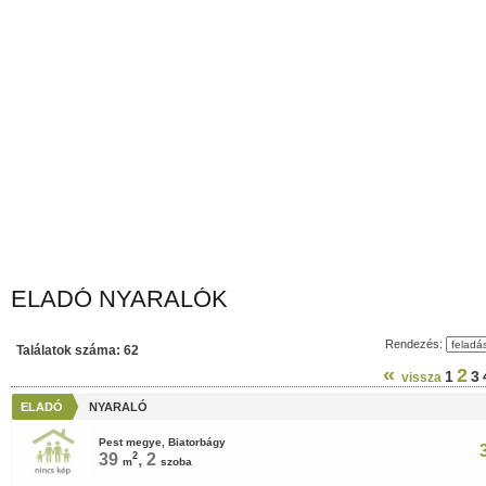
ELADÓ NYARALÓK
Rendezés:
Találatok száma: 62
«
2
1
3
vissza
ELADÓ
NYARALÓ
Pest megye, Biatorbágy
39
2
, 2
m
szoba