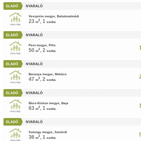
ELADÓ
NYARALÓ
Veszprém megye, Balatonalmádi
23
2
, 1
m
szoba
ELADÓ
NYARALÓ
Pest megye, Pilis
50
2
, 2
m
szoba
ELADÓ
NYARALÓ
Baranya megye, Mohács
47
2
, 2
m
szoba
ELADÓ
NYARALÓ
Bács-Kiskun megye, Baja
63
2
, 1
m
szoba
ELADÓ
NYARALÓ
Somogy megye, Zamárdi
36
2
, 1
m
szoba