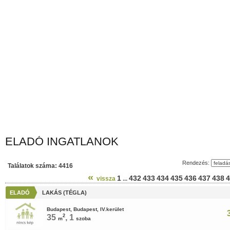
ELADÓ INGATLANOK
Rendezés:
Találatok száma: 4416
«
1
432
433
434
435
436
437
438
4
vissza
...
ELADÓ
LAKÁS (TÉGLA)
Budapest, Budapest, IV.kerület
35
2
, 1
m
szoba