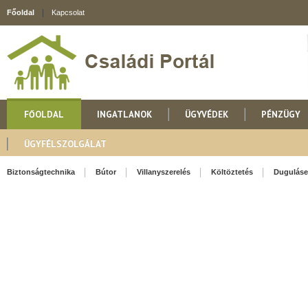
Főoldal
Kapcsolat
FŐOLDAL
INGATLANOK
ÜGYVÉDEK
PÉNZÜGY
ÜGYFÉLSZOLGÁLAT
Biztonságtechnika
Bútor
Villanyszerelés
Költöztetés
Duguláse