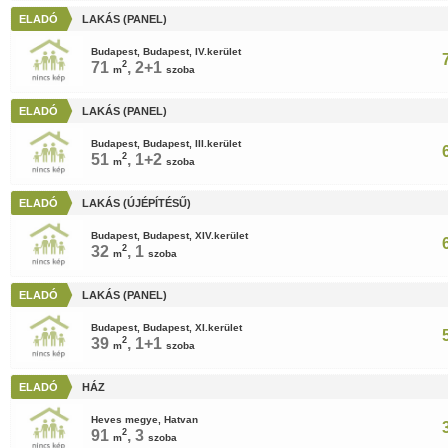
ELADÓ
LAKÁS (PANEL)
Budapest, Budapest, IV.kerület
71
2
, 2+1
m
szoba
ELADÓ
LAKÁS (PANEL)
Budapest, Budapest, III.kerület
51
2
, 1+2
m
szoba
ELADÓ
LAKÁS (ÚJÉPÍTÉSŰ)
Budapest, Budapest, XIV.kerület
32
2
, 1
m
szoba
ELADÓ
LAKÁS (PANEL)
Budapest, Budapest, XI.kerület
39
2
, 1+1
m
szoba
ELADÓ
HÁZ
Heves megye, Hatvan
91
2
, 3
m
szoba