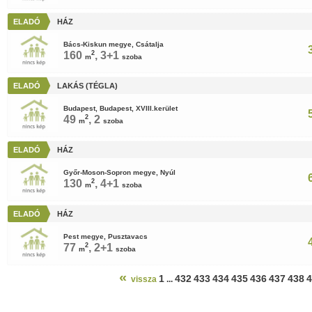
ELADÓ
HÁZ
Bács-Kiskun megye, Csátalja
160
2
, 3+1
m
szoba
ELADÓ
LAKÁS (TÉGLA)
Budapest, Budapest, XVIII.kerület
49
2
, 2
m
szoba
ELADÓ
HÁZ
Győr-Moson-Sopron megye, Nyúl
130
2
, 4+1
m
szoba
ELADÓ
HÁZ
Pest megye, Pusztavacs
77
2
, 2+1
m
szoba
«
1
432
433
434
435
436
437
438
4
vissza
...